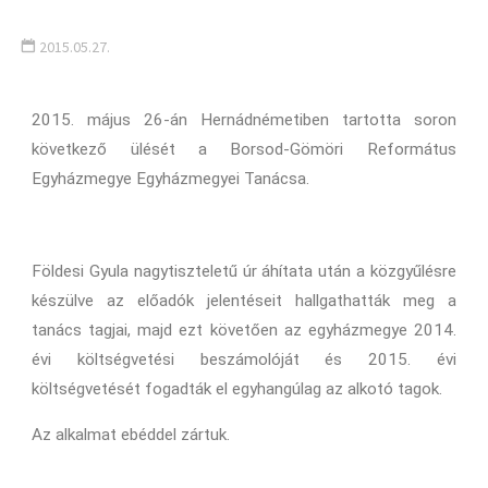
2015.05.27.
2015. május 26-án Hernádnémetiben tartotta soron
következő ülését a Borsod-Gömöri Református
Egyházmegye Egyházmegyei Tanácsa.
Földesi Gyula nagytiszteletű úr áhítata után a közgyűlésre
készülve az előadók jelentéseit hallgathatták meg a
tanács tagjai, majd ezt követően az egyházmegye 2014.
évi költségvetési beszámolóját és 2015. évi
költségvetését fogadták el egyhangúlag az alkotó tagok.
Az alkalmat ebéddel zártuk.