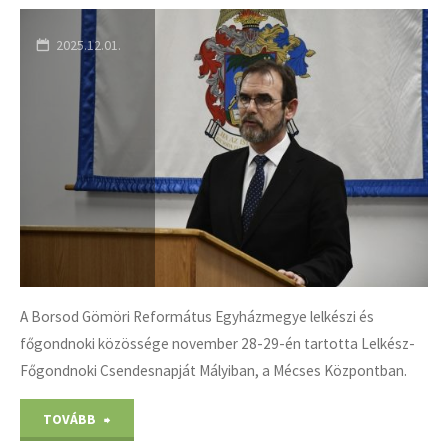
március
2025.12.01.
24."
A Borsod Gömöri Református Egyházmegye lelkészi és
főgondnoki közössége november 28-29-én tartotta Lelkész-
Főgondnoki Csendesnapját Mályiban, a Mécses Központban.
"Lelkész-
TOVÁBB