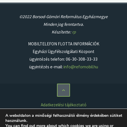
©2022 Borsod-Gömöri Református Egyházmegye
Minden jog fenntartva.
Készítette:
rp
MOBILTELEFON FLOTTA INFORMÁCIÓK
Egyházi Ügyfélszolgálati Központ
ügyintézés telefon: 06-30-308-33-33
ügyintézés e-mail:
info@refomobil.hu
Adatkezelési tájékoztató
Impresszum
A weboldalon a minőségi felhasználói élmény érdekében sütiket
használunk.
Jogi nyilatkozat
You can find out more about which cookies we are using or