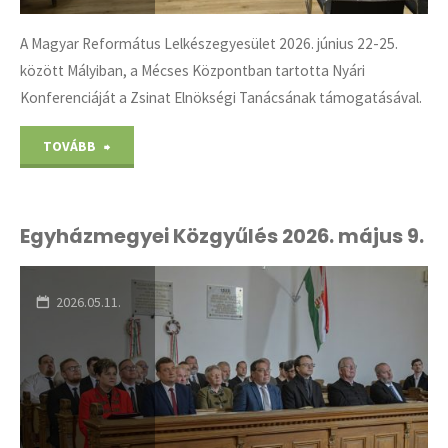
A Magyar Református Lelkészegyesület 2026. június 22-25.
között Mályiban, a Mécses Központban tartotta Nyári
Konferenciáját a Zsinat Elnökségi Tanácsának támogatásával.
"A
TOVÁBB
Lelkészegyesület
nyári
Egyházmegyei Közgyűlés 2026. május 9.
konferenciája"
2026.05.11.