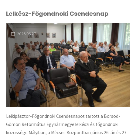
Lelkész-Főgondnoki Csendesnap
2026.06.27.
Lelkipásztor-Főgondnoki Csendesnapot tartott a Borsod-
Gömöri Református Egyházmegye lelkészi és főgondnoki
közössége Mályiban, a Mécses Központban június 26-án és 27-