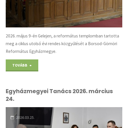
2026. május 9-én Gelejen, a református templomban tartotta
meg a ciklus utolsó évi rendes közgyűlését a Borsod-Gömöri
Református Egyházmegye.
"Egyházmegyei
TOVÁBB
Közgyűlés
2026.
Egyházmegyei Tanács 2026. március
24.
május
9."
2026.03.25.