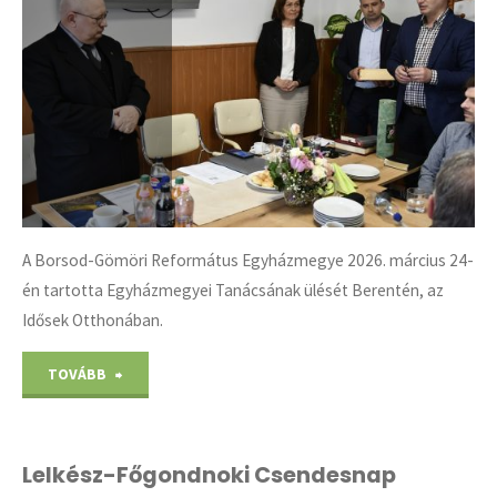
A Borsod-Gömöri Református Egyházmegye 2026. március 24-
én tartotta Egyházmegyei Tanácsának ülését Berentén, az
Idősek Otthonában.
"Egyházmegyei
TOVÁBB
Tanács
2026.
Lelkész-Főgondnoki Csendesnap