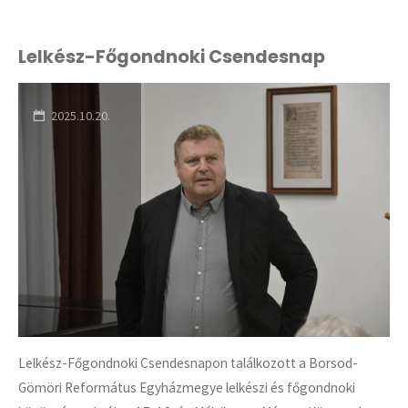
Főgondnoki
Csendesnap"
Lelkész-Főgondnoki Csendesnap
2025.10.20.
Lelkész-Főgondnoki Csendesnapon találkozott a Borsod-
Gömöri Református Egyházmegye lelkészi és főgondnoki