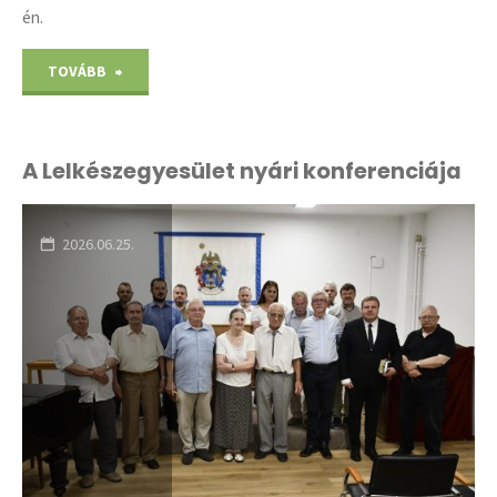
én.
"Lelkész-
TOVÁBB
Főgondnoki
Csendesnap"
A Lelkészegyesület nyári konferenciája
2026.06.25.